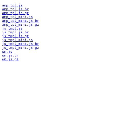
amp_tpl.js
amp_tpl.js.br
amp_tpl.js.gz
amp_tpl_mini.js
amp_tpl_mini.js.br
amp_tpl_mini.js.gz
js_tmpl.js
js_tmpl.js.br
js_tmpl.js.gz
js_tmpl_mini.js
js_tmpl_mini.js.br
js_tmpl_mini.js.gz
wm.js
wm.js.br
wm.js.gz